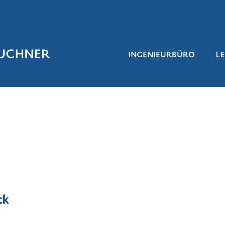
INGENIEURBÜRO
L
ck