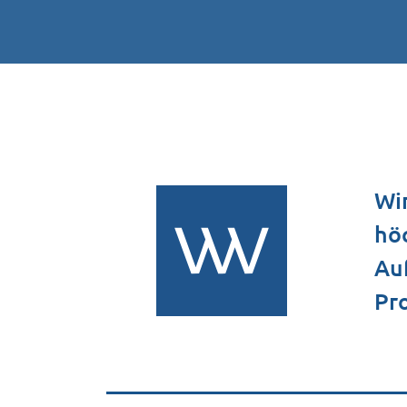
Wir
hö
Auf
Pro