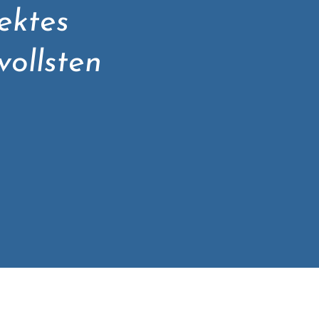
ektes
vollsten