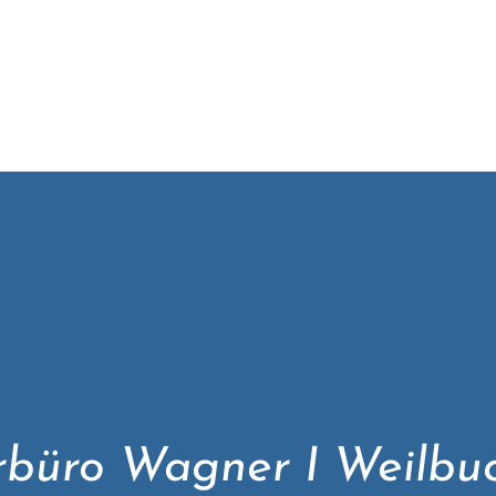
rbüro Wagner I Weilbuc